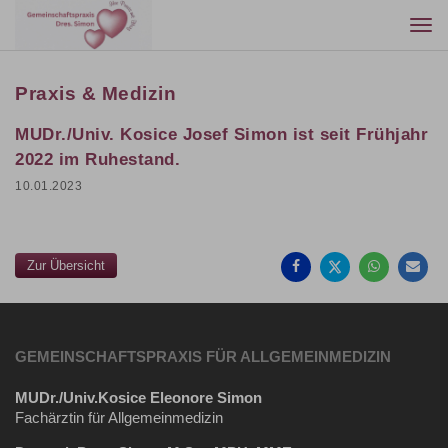
Togg
navi
Praxis & Medizin
MUDr./Univ. Kosice Josef Simon ist seit Frühjahr
2022 im Ruhestand.
10.01.2023
Auf
Auf
Auf
Pe
Facebook
Twitter
Whatsa
Ma
teilen
teilen
teilen
em
Zur Übersicht
GEMEINSCHAFTSPRAXIS FÜR ALLGEMEINMEDIZIN
MUDr./Univ.Kosice Eleonore Simon
Fachärztin für Allgemeinmedizin