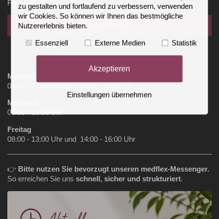
Fax: +49 (7171) 5372
zu gestalten und fortlaufend zu verbessern, verwenden
wir Cookies. So können wir Ihnen das bestmögliche
KARRIERE
Nutzererlebnis bieten.
Essenziell
Externe Medien
Statistik
⚕️UNSERE SPRECHZEITEN ⚕️
Akzeptieren
Montag, Dienstag, Donnerstag
08:00 - 12:00 Uhr und 14:00 - 18:00 Uhr
Einstellungen übernehmen
Mittwoch
08:00 - 13:00 Uhr
Freitag
08:00 - 13:00 Uhr und 14:00 - 16:00 Uhr
👉
Bitte nutzen Sie bevorzugt unseren medflex‑Messenger.
So erreichen Sie uns
schnell, sicher und strukturiert
.