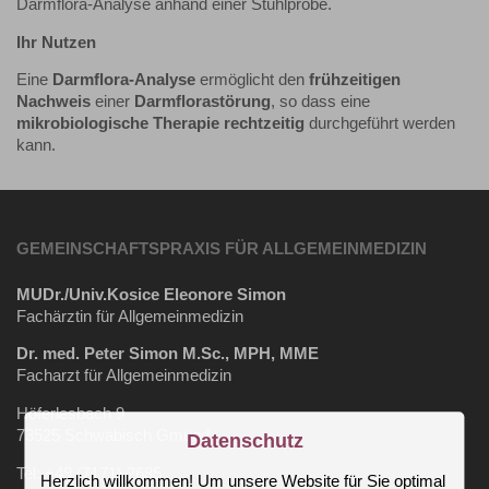
Darmflora-Analyse anhand einer Stuhlprobe.
Ihr Nutzen
Eine
Darmflora-Analyse
ermöglicht den
frühzeitigen
Nachweis
einer
Darmflorastörung
, so dass eine
mikrobiologische Therapie rechtzeitig
durchgeführt werden
kann.
GEMEINSCHAFTSPRAXIS FÜR ALLGEMEINMEDIZIN
MUDr./Univ.Kosice Eleonore Simon
Fachärztin für Allgemeinmedizin
Dr. med. Peter Simon M.Sc., MPH, MME
Facharzt für Allgemeinmedizin
Höferlesbach 9
73525 Schwäbisch Gmünd
Datenschutz
Tel: +49 (7171) 2685
Herzlich willkommen! Um unsere Website für Sie optimal