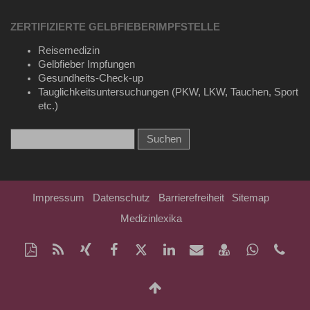
ZERTIFIZIERTE GELBFIEBERIMPFSTELLE
Reisemedizin
Gelbfieber Impfungen
Gesundheits-Check-up
Tauglichkeitsuntersuchungen (PKW, LKW, Tauchen, Sport
etc.)
Impressum
Datenschutz
Barrierefreiheit
Sitemap
Medizinlexika
Diese
RSS-
Auf
Auf
Auf
Auf
Per
vCard
Auf
Kon
Seite
Feed
Xing
Facebook
Twitter
LinkedIn
Mail
speichern
Whatsap
Tel
als
mitteilen
teilen
teilen
teilen
empfehlen
teilen
+49
Nach
PDF
(71
oben
drucken
268
Scrollen