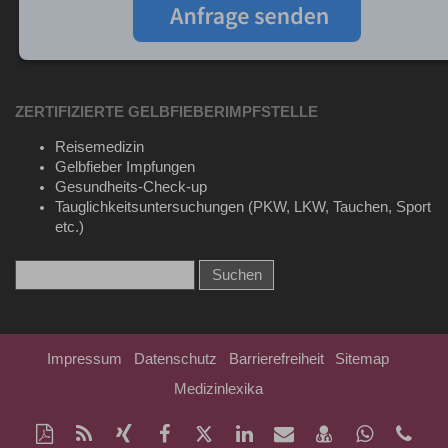
ZERTIFIZIERTE GELBFIEBERIMPFSTELLE
Reisemedizin
Gelbfieber Impfungen
Gesundheits-Check-up
Tauglichkeitsuntersuchungen (PKW, LKW, Tauchen, Sport
etc.)
Impressum
Datenschutz
Barrierefreiheit
Sitemap
Medizinlexika
Diese
RSS-
Auf
Auf
Auf
Auf
Per
vCard
Auf
Kon
Seite
Feed
Xing
Facebook
Twitter
LinkedIn
Mail
speichern
Whatsap
Tel