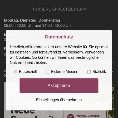
⚕️UNSERE SPRECHZEITEN ⚕️
Montag, Dienstag, Donnerstag
08:00 - 12:00 Uhr und 14:00 - 18:00 Uhr
Mittwoch
Datenschutz
08:00 - 13:00 Uhr
Herzlich willkommen! Um unsere Website für Sie optimal
Freitag
zu gestalten und fortlaufend zu verbessern, verwenden
08:00 - 13:00 Uhr und 14:00 - 16:00 Uhr
wir Cookies. So können wir Ihnen das bestmögliche
Nutzererlebnis bieten.
👉
Bitte nutzen Sie bevorzugt unseren medflex‑Messenger.
Essenziell
Externe Medien
Statistik
So erreichen Sie uns
schnell, sicher und strukturiert
.
Akzeptieren
Einstellungen übernehmen