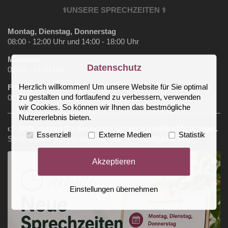
⚕️UNSERE SPRECHZEITEN ⚕️
Montag, Dienstag, Donnerstag
08:00 - 12:00 Uhr und 14:00 - 18:00 Uhr
Mittwoch
Datenschutz
08:00 - 13:00 Uhr
Herzlich willkommen! Um unsere Website für Sie optimal
Freitag
zu gestalten und fortlaufend zu verbessern, verwenden
08:00 - 13:00 Uhr und 14:00 - 16:00 Uhr
wir Cookies. So können wir Ihnen das bestmögliche
Nutzererlebnis bieten.
👉
Bitte nutzen Sie bevorzugt unseren medflex‑Messenger.
Essenziell
Externe Medien
Statistik
So erreichen Sie uns
schnell, sicher und strukturiert
.
Akzeptieren
Einstellungen übernehmen