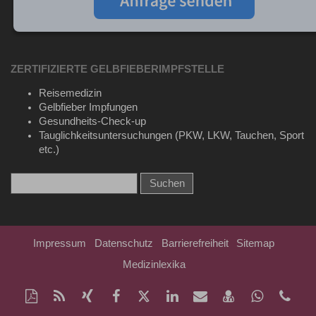
ZERTIFIZIERTE GELBFIEBERIMPFSTELLE
Reisemedizin
Gelbfieber Impfungen
Gesundheits-Check-up
Tauglichkeitsuntersuchungen (PKW, LKW, Tauchen, Sport
etc.)
Impressum
Datenschutz
Barrierefreiheit
Sitemap
Medizinlexika
Diese
RSS-
Auf
Auf
Auf
Auf
Per
vCard
Auf
Kon
Seite
Feed
Xing
Facebook
Twitter
LinkedIn
Mail
speichern
Whatsap
Tel