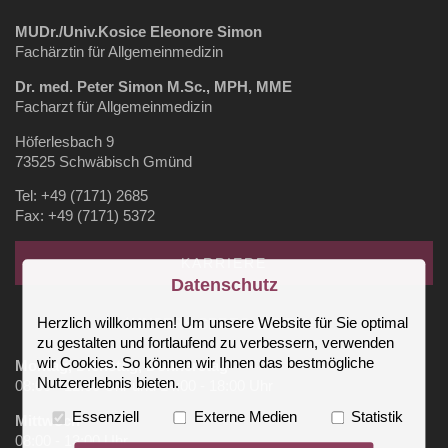
MUDr./Univ.Kosice Eleonore Simon
Fachärztin für Allgemeinmedizin
Dr. med. Peter Simon M.Sc., MPH, MME
Facharzt für Allgemeinmedizin
Höferlesbach 9
73525 Schwäbisch Gmünd
Tel: +49 (7171) 2685
Fax: +49 (7171) 5372
KARRIERE
Datenschutz
Herzlich willkommen! Um unsere Website für Sie optimal
⚕️UNSERE SPRECHZEITEN ⚕️
zu gestalten und fortlaufend zu verbessern, verwenden
wir Cookies. So können wir Ihnen das bestmögliche
Montag, Dienstag, Donnerstag
Nutzererlebnis bieten.
08:00 - 12:00 Uhr und 14:00 - 18:00 Uhr
Essenziell
Externe Medien
Statistik
Mittwoch
08:00 - 13:00 Uhr