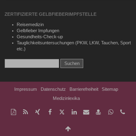
ZERTIFIZIERTE GELBFIEBERIMPFSTELLE
Reisemedizin
Gelbfieber Impfungen
Gesundheits-Check-up
Tauglichkeitsuntersuchungen (PKW, LKW, Tauchen, Sport
etc.)
Impressum
Datenschutz
Barrierefreiheit
Sitemap
Medizinlexika
Diese
RSS-
Auf
Auf
Auf
Auf
Per
vCard
Auf
Kon
Seite
Feed
Xing
Facebook
Twitter
LinkedIn
Mail
speichern
Whatsap
Tel
als
mitteilen
teilen
teilen
teilen
empfehlen
teilen
+49
Nach
PDF
(71
oben
drucken
268