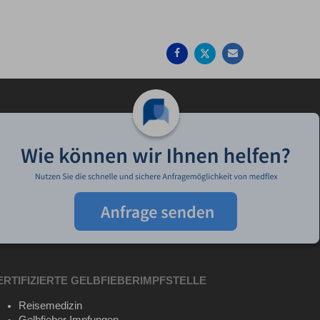
Auf
Auf
Per
Facebook
Twitter
Mail
teilen
teilen
empfehlen
ERTIFIZIERTE GELBFIEBERIMPFSTELLE
Reisemedizin