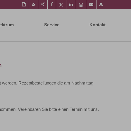
Diese
RSS-
Auf
Auf
Auf
Auf
Instagram-
Per
vCard
Seite
Feed
Xing
Facebook
Twitter
LinkedIn
Seite
Mail
speichern
als
mitteilen
teilen
teilen
teilen
aufrufen
empfehlen
PDF
ektrum
Service
Kontakt
drucken
n
lt werden. Rezeptbestellungen die am Nachmittag
tnommen. Vereinbaren Sie bitte einen Termin mit uns.