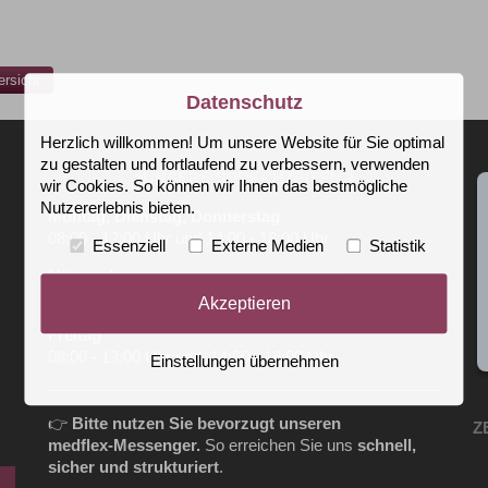
ersicht
Datenschutz
Herzlich willkommen! Um unsere Website für Sie optimal
zu gestalten und fortlaufend zu verbessern, verwenden
⚕️UNSERE SPRECHZEITEN ⚕️
wir Cookies. So können wir Ihnen das bestmögliche
Nutzererlebnis bieten.
Montag, Dienstag, Donnerstag
08:00 - 12:00 Uhr und 14:00 - 18:00 Uhr
Essenziell
Externe Medien
Statistik
Mittwoch
08:00 - 13:00 Uhr
Akzeptieren
Freitag
08:00 - 13:00 Uhr und 14:00 - 16:00 Uhr
Einstellungen übernehmen
👉
Bitte nutzen Sie bevorzugt unseren
Z
medflex‑Messenger.
So erreichen Sie uns
schnell,
sicher und strukturiert
.