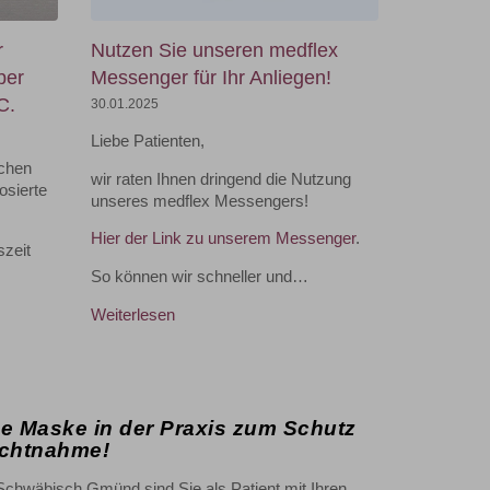
r
Nutzen Sie unseren medflex
ber
Messenger für Ihr Anliegen!
C.
30.01.2025
Liebe Patienten,
schen
wir raten Ihnen dringend die Nutzung
osierte
unseres medflex Messengers!
Hier der Link zu unserem Messenger
.
szeit
So können wir schneller und…
Weiterlesen
ne Maske in der Praxis zum Schutz
ichtnahme!
 Schwäbisch Gmünd sind Sie als Patient mit Ihren