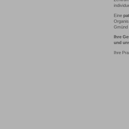
individu
Eine
pa
Organis
Gmünd s
Ihre Ge
und uns
Ihre Pr