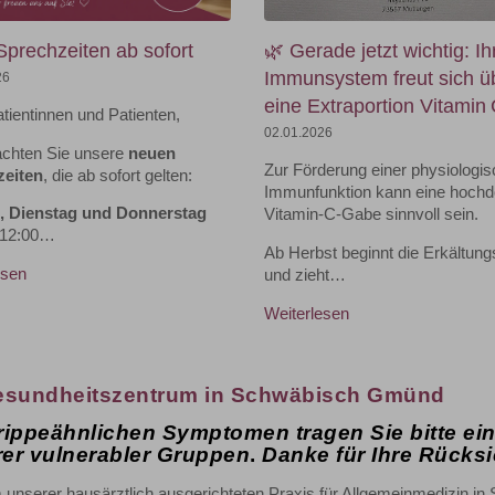
prechzeiten ab sofort
🌿 Gerade jetzt wichtig: Ih
Immunsystem freut sich ü
26
eine Extraportion Vitamin 
tientinnen und Patienten,
02.01.2026
eachten Sie unsere
neuen
Zur Förderung einer physiologi
zeiten
, die ab sofort gelten:
Immunfunktion kann eine hochd
, Dienstag und Donnerstag
Vitamin‑C‑Gabe sinnvoll sein.
 12:00…
Ab Herbst beginnt die Erkältung
esen
und zieht…
Weiterlesen
Gesundheitszentrum in Schwäbisch Gmünd
rippeähnlichen Symptomen tragen Sie bitte ei
er vulnerabler Gruppen
.
Danke für Ihre Rücks
 unserer hausärztlich ausgerichteten Praxis für Allgemeinmedizin in