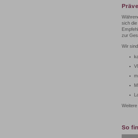
Präve
Während
sich di
Empfehl
zur Ges
Wir sind
k
V
m
M
L
Weitere 
So fi