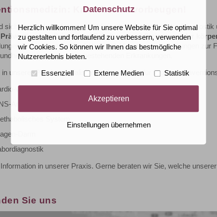
ntionsmedizin: Krankheiten vorbeugen!
Datenschutz
 sich die moderne kurative Medizin überwiegend mit der Diagnostik u
Herzlich willkommen! Um unsere Website für Sie optimal
e
Präventionsmedizin
mit der
Erhaltung und Steigerung der körper
zu gestalten und fortlaufend zu verbessern, verwenden
ungen für einen gesunden Lebensstil, Vorsorgeuntersuchungen zur
wir Cookies. So können wir Ihnen das bestmögliche
undheitsverbesserung bei bestehenden Erkrankungen.
Nutzererlebnis bieten.
 in unserer Praxis spezialisiert und zertifiziert für folgende präventi
Essenziell
Externe Medien
Statistik
ardio-vaskuläres System
Akzeptieren
NS-Analyse
ethabolisches System
Einstellungen übernehmen
agen-Darm
abordiagnostik
Information in unserer Praxis. Gerne beraten wir Sie, welche unserer
nden Sie uns