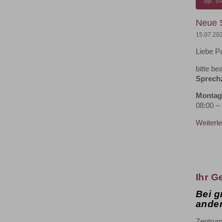
Neue S
15.07.20
Liebe Pa
bitte b
Sprech
Montag
08:00 –
Weiterl
Ihr 
Bei g
ander
Zentrum